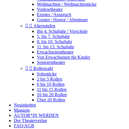
Weihnachten / Weihnachtsstücke
Vorlesetheater
Ernstes / Anspruch
Geister / Horror / Abenteuer


Altersstufen
Bis 4. Schuljahr / Vorschule
5. bis 7. Schuljahr
8. bis 10. Schuljahr
11. bis 13. Schuljahr
Erwachsenentheater
Von Erwachsenen für Kinder
Seniorentheater


Rollenzahl
Solostücke
2 bis 5 Rollen
6 bis 10 Rollen
11 bis 15 Rollen
16 bis 20 Rollen
Über 20 Rollen
Neuigkeiten
Magazin
AUTOR*IN WERDEN
Der Theaterverlag
FAQ/AGB