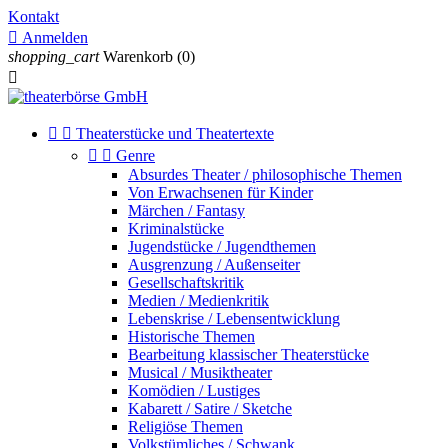
Kontakt

Anmelden
shopping_cart
Warenkorb
(0)



Theaterstücke und Theatertexte


Genre
Absurdes Theater / philosophische Themen
Von Erwachsenen für Kinder
Märchen / Fantasy
Kriminalstücke
Jugendstücke / Jugendthemen
Ausgrenzung / Außenseiter
Gesellschaftskritik
Medien / Medienkritik
Lebenskrise / Lebensentwicklung
Historische Themen
Bearbeitung klassischer Theaterstücke
Musical / Musiktheater
Komödien / Lustiges
Kabarett / Satire / Sketche
Religiöse Themen
Volkstümliches / Schwank