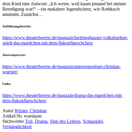
dem Kind eine Antwort: „Ich weine, weil kaum jemand bei meiner
Beerdigung war!“ – ein makabrer Jugendscherz, wie Rothkuch
annimmt. Zunächst…
Aufführungsbericht:
https://www.theaterboerse.de/magazin/luettringhauser-volksbuehne-
spielt-das-maedchen-mit-dem-flakonflaeschchen/
Autorenporträt:
https://www.theaterboerse.de/magazin/autorenportraet-christian-
wuester/
Links:
https://www.theaterboerse.de/magazin/drama-das-maedchen-mit-
dem-flakonflaeschchen/
Autor
Wüster, Christian
Artikel-Nr.
wuedasm
Stichwörter
Tod
,
Drama
,
Sinn des Lebens
,
Schauspiel
,
Vergänglichkeit