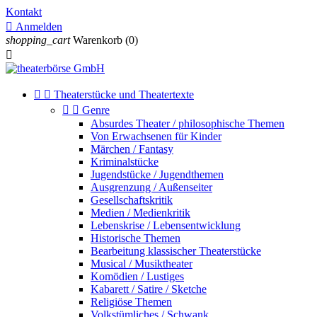
Kontakt

Anmelden
shopping_cart
Warenkorb
(0)



Theaterstücke und Theatertexte


Genre
Absurdes Theater / philosophische Themen
Von Erwachsenen für Kinder
Märchen / Fantasy
Kriminalstücke
Jugendstücke / Jugendthemen
Ausgrenzung / Außenseiter
Gesellschaftskritik
Medien / Medienkritik
Lebenskrise / Lebensentwicklung
Historische Themen
Bearbeitung klassischer Theaterstücke
Musical / Musiktheater
Komödien / Lustiges
Kabarett / Satire / Sketche
Religiöse Themen
Volkstümliches / Schwank