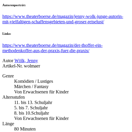
Autorenporträt:
https://www.theaterboerse.de/magazin/jenny-wolk-junge-autorin-
mit-vielfaltigen-schaffensgebieten-und-groser-reiselust/
Links:
https://www.theaterboerse.de/magazin/der-thoffer-ein-
methodenkoffer-aus-der-praxis-fuer-die-praxis/
Autor
Wölk, Jenny
Artikel-Nr.
wolmaer
Genre
Komödien / Lustiges
Märchen / Fantasy
Von Erwachsenen für Kinder
Altersstufen
11. bis 13. Schuljahr
5. bis 7. Schuljahr
8. bis 10.Schuljahr
Von Erwachsenen für Kinder
Länge
80 Minuten