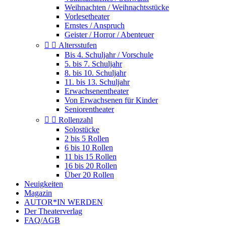
Weihnachten / Weihnachtsstücke
Vorlesetheater
Ernstes / Anspruch
Geister / Horror / Abenteuer


Altersstufen
Bis 4. Schuljahr / Vorschule
5. bis 7. Schuljahr
8. bis 10. Schuljahr
11. bis 13. Schuljahr
Erwachsenentheater
Von Erwachsenen für Kinder
Seniorentheater


Rollenzahl
Solostücke
2 bis 5 Rollen
6 bis 10 Rollen
11 bis 15 Rollen
16 bis 20 Rollen
Über 20 Rollen
Neuigkeiten
Magazin
AUTOR*IN WERDEN
Der Theaterverlag
FAQ/AGB