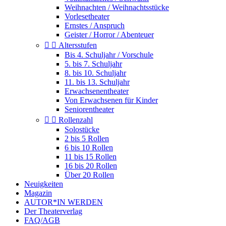
Weihnachten / Weihnachtsstücke
Vorlesetheater
Ernstes / Anspruch
Geister / Horror / Abenteuer


Altersstufen
Bis 4. Schuljahr / Vorschule
5. bis 7. Schuljahr
8. bis 10. Schuljahr
11. bis 13. Schuljahr
Erwachsenentheater
Von Erwachsenen für Kinder
Seniorentheater


Rollenzahl
Solostücke
2 bis 5 Rollen
6 bis 10 Rollen
11 bis 15 Rollen
16 bis 20 Rollen
Über 20 Rollen
Neuigkeiten
Magazin
AUTOR*IN WERDEN
Der Theaterverlag
FAQ/AGB