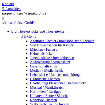
Kontakt

Anmelden
shopping_cart
Warenkorb
(0)



Theaterstücke und Theatertexte


Genre
Absurdes Theater / philosophische Themen
Von Erwachsenen für Kinder
Märchen / Fantasy
Kriminalstücke
Jugendstücke / Jugendthemen
Ausgrenzung / Außenseiter
Gesellschaftskritik
Medien / Medienkritik
Lebenskrise / Lebensentwicklung
Historische Themen
Bearbeitung klassischer Theaterstücke
Musical / Musiktheater
Komödien / Lustiges
Kabarett / Satire / Sketche
Religiöse Themen
Volkstümliches / Schwank