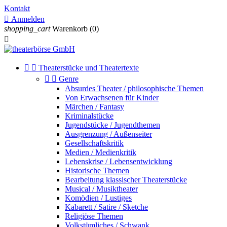
Kontakt

Anmelden
shopping_cart
Warenkorb
(0)



Theaterstücke und Theatertexte


Genre
Absurdes Theater / philosophische Themen
Von Erwachsenen für Kinder
Märchen / Fantasy
Kriminalstücke
Jugendstücke / Jugendthemen
Ausgrenzung / Außenseiter
Gesellschaftskritik
Medien / Medienkritik
Lebenskrise / Lebensentwicklung
Historische Themen
Bearbeitung klassischer Theaterstücke
Musical / Musiktheater
Komödien / Lustiges
Kabarett / Satire / Sketche
Religiöse Themen
Volkstümliches / Schwank