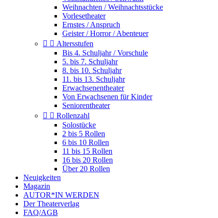
Weihnachten / Weihnachtsstücke
Vorlesetheater
Ernstes / Anspruch
Geister / Horror / Abenteuer


Altersstufen
Bis 4. Schuljahr / Vorschule
5. bis 7. Schuljahr
8. bis 10. Schuljahr
11. bis 13. Schuljahr
Erwachsenentheater
Von Erwachsenen für Kinder
Seniorentheater


Rollenzahl
Solostücke
2 bis 5 Rollen
6 bis 10 Rollen
11 bis 15 Rollen
16 bis 20 Rollen
Über 20 Rollen
Neuigkeiten
Magazin
AUTOR*IN WERDEN
Der Theaterverlag
FAQ/AGB