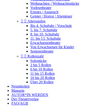
Weihnachten / Weihnachtsstücke
Vorlesetheater
Ernstes / Anspruch
Geister / Horror / Abenteuer


Altersstufen
Bis 4. Schuljahr / Vorschule
5. bis 7. Schuljahr
8. bis 10. Schuljahr
11. bis 13. Schuljahr
Erwachsenentheater
Von Erwachsenen für Kinder
Seniorentheater


Rollenzahl
Solostücke
2 bis 5 Rollen
6 bis 10 Rollen
11 bis 15 Rollen
16 bis 20 Rollen
Über 20 Rollen
Neuigkeiten
Magazin
AUTOR*IN WERDEN
Der Theaterverlag
FAQ/AGB