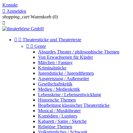
Kontakt

Anmelden
shopping_cart
Warenkorb
(0)



Theaterstücke und Theatertexte


Genre
Absurdes Theater / philosophische Themen
Von Erwachsenen für Kinder
Märchen / Fantasy
Kriminalstücke
Jugendstücke / Jugendthemen
Ausgrenzung / Außenseiter
Gesellschaftskritik
Medien / Medienkritik
Lebenskrise / Lebensentwicklung
Historische Themen
Bearbeitung klassischer Theaterstücke
Musical / Musiktheater
Komödien / Lustiges
Kabarett / Satire / Sketche
Religiöse Themen
Volkstümliches / Schwank