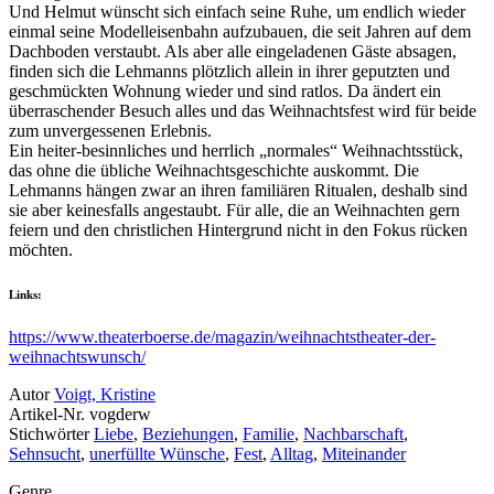
Und Helmut wünscht sich einfach seine Ruhe, um endlich wieder
einmal seine Modelleisenbahn aufzubauen, die seit Jahren auf dem
Dachboden verstaubt. Als aber alle eingeladenen Gäste absagen,
finden sich die Lehmanns plötzlich allein in ihrer geputzten und
geschmückten Wohnung wieder und sind ratlos. Da ändert ein
überraschender Besuch alles und das Weihnachtsfest wird für beide
zum unvergessenen Erlebnis.
Ein heiter-besinnliches und herrlich „normales“ Weihnachtsstück,
das ohne die übliche Weihnachtsgeschichte auskommt. Die
Lehmanns hängen zwar an ihren familiären Ritualen, deshalb sind
sie aber keinesfalls angestaubt. Für alle, die an Weihnachten gern
feiern und den christlichen Hintergrund nicht in den Fokus rücken
möchten.
Links:
https://www.theaterboerse.de/magazin/weihnachtstheater-der-
weihnachtswunsch/
Autor
Voigt, Kristine
Artikel-Nr.
vogderw
Stichwörter
Liebe
,
Beziehungen
,
Familie
,
Nachbarschaft
,
Sehnsucht
,
unerfüllte Wünsche
,
Fest
,
Alltag
,
Miteinander
Genre