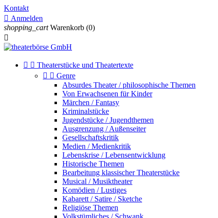
Kontakt

Anmelden
shopping_cart
Warenkorb
(0)



Theaterstücke und Theatertexte


Genre
Absurdes Theater / philosophische Themen
Von Erwachsenen für Kinder
Märchen / Fantasy
Kriminalstücke
Jugendstücke / Jugendthemen
Ausgrenzung / Außenseiter
Gesellschaftskritik
Medien / Medienkritik
Lebenskrise / Lebensentwicklung
Historische Themen
Bearbeitung klassischer Theaterstücke
Musical / Musiktheater
Komödien / Lustiges
Kabarett / Satire / Sketche
Religiöse Themen
Volkstümliches / Schwank