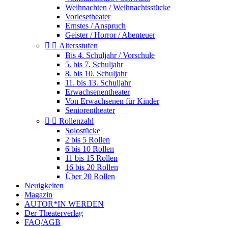
Weihnachten / Weihnachtsstücke
Vorlesetheater
Ernstes / Anspruch
Geister / Horror / Abenteuer


Altersstufen
Bis 4. Schuljahr / Vorschule
5. bis 7. Schuljahr
8. bis 10. Schuljahr
11. bis 13. Schuljahr
Erwachsenentheater
Von Erwachsenen für Kinder
Seniorentheater


Rollenzahl
Solostücke
2 bis 5 Rollen
6 bis 10 Rollen
11 bis 15 Rollen
16 bis 20 Rollen
Über 20 Rollen
Neuigkeiten
Magazin
AUTOR*IN WERDEN
Der Theaterverlag
FAQ/AGB