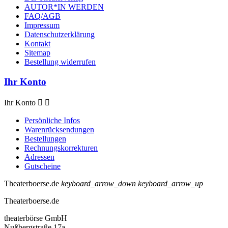
AUTOR*IN WERDEN
FAQ/AGB
Impressum
Datenschutzerklärung
Kontakt
Sitemap
Bestellung widerrufen
Ihr Konto
Ihr Konto


Persönliche Infos
Warenrücksendungen
Bestellungen
Rechnungskorrekturen
Adressen
Gutscheine
Theaterboerse.de
keyboard_arrow_down
keyboard_arrow_up
Theaterboerse.de
theaterbörse GmbH
Nußbergstraße 17a