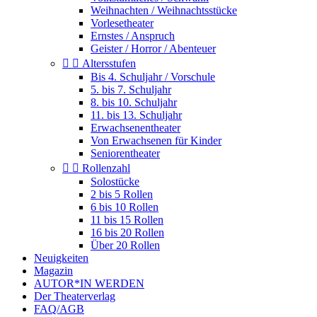
Weihnachten / Weihnachtsstücke
Vorlesetheater
Ernstes / Anspruch
Geister / Horror / Abenteuer


Altersstufen
Bis 4. Schuljahr / Vorschule
5. bis 7. Schuljahr
8. bis 10. Schuljahr
11. bis 13. Schuljahr
Erwachsenentheater
Von Erwachsenen für Kinder
Seniorentheater


Rollenzahl
Solostücke
2 bis 5 Rollen
6 bis 10 Rollen
11 bis 15 Rollen
16 bis 20 Rollen
Über 20 Rollen
Neuigkeiten
Magazin
AUTOR*IN WERDEN
Der Theaterverlag
FAQ/AGB