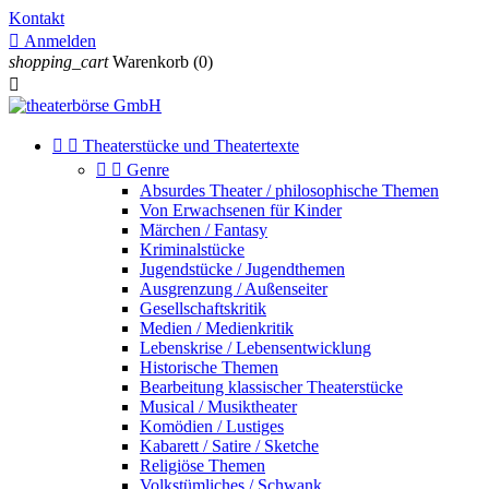
Kontakt

Anmelden
shopping_cart
Warenkorb
(0)



Theaterstücke und Theatertexte


Genre
Absurdes Theater / philosophische Themen
Von Erwachsenen für Kinder
Märchen / Fantasy
Kriminalstücke
Jugendstücke / Jugendthemen
Ausgrenzung / Außenseiter
Gesellschaftskritik
Medien / Medienkritik
Lebenskrise / Lebensentwicklung
Historische Themen
Bearbeitung klassischer Theaterstücke
Musical / Musiktheater
Komödien / Lustiges
Kabarett / Satire / Sketche
Religiöse Themen
Volkstümliches / Schwank