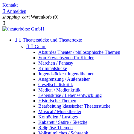
Kontakt

Anmelden
shopping_cart
Warenkorb
(0)



Theaterstücke und Theatertexte


Genre
Absurdes Theater / philosophische Themen
Von Erwachsenen für Kinder
Märchen / Fantasy
Kriminalstücke
Jugendstücke / Jugendthemen
Ausgrenzung / Außenseiter
Gesellschaftskritik
Medien / Medienkritik
Lebenskrise / Lebensentwicklung
Historische Themen
Bearbeitung klassischer Theaterstücke
Musical / Musiktheater
Komödien / Lustiges
Kabarett / Satire / Sketche
Religiöse Themen
Volkstümliches / Schwank