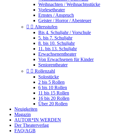
Weihnachten / Weihnachtsstücke
Vorlesetheater
Ernstes / Anspruch
Geister / Horror / Abenteuer


Altersstufen
Bis 4. Schuljahr / Vorschule
5. bis 7. Schuljahr
8. bis 10. Schuljahr
11. bis 13. Schuljahr
Erwachsenentheater
Von Erwachsenen für Kinder
Seniorentheater


Rollenzahl
Solostücke
2 bis 5 Rollen
6 bis 10 Rollen
11 bis 15 Rollen
16 bis 20 Rollen
Über 20 Rollen
Neuigkeiten
Magazin
AUTOR*IN WERDEN
Der Theaterverlag
FAQ/AGB