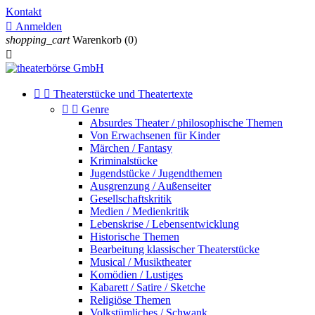
Kontakt

Anmelden
shopping_cart
Warenkorb
(0)



Theaterstücke und Theatertexte


Genre
Absurdes Theater / philosophische Themen
Von Erwachsenen für Kinder
Märchen / Fantasy
Kriminalstücke
Jugendstücke / Jugendthemen
Ausgrenzung / Außenseiter
Gesellschaftskritik
Medien / Medienkritik
Lebenskrise / Lebensentwicklung
Historische Themen
Bearbeitung klassischer Theaterstücke
Musical / Musiktheater
Komödien / Lustiges
Kabarett / Satire / Sketche
Religiöse Themen
Volkstümliches / Schwank