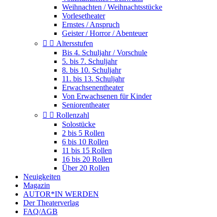
Weihnachten / Weihnachtsstücke
Vorlesetheater
Ernstes / Anspruch
Geister / Horror / Abenteuer


Altersstufen
Bis 4. Schuljahr / Vorschule
5. bis 7. Schuljahr
8. bis 10. Schuljahr
11. bis 13. Schuljahr
Erwachsenentheater
Von Erwachsenen für Kinder
Seniorentheater


Rollenzahl
Solostücke
2 bis 5 Rollen
6 bis 10 Rollen
11 bis 15 Rollen
16 bis 20 Rollen
Über 20 Rollen
Neuigkeiten
Magazin
AUTOR*IN WERDEN
Der Theaterverlag
FAQ/AGB