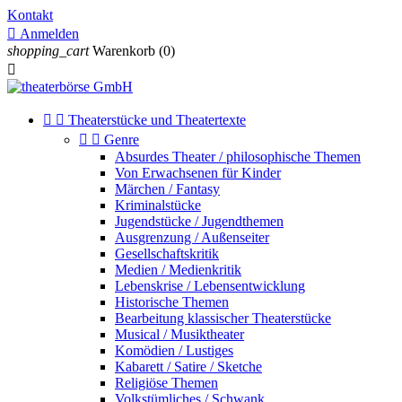
Kontakt

Anmelden
shopping_cart
Warenkorb
(0)



Theaterstücke und Theatertexte


Genre
Absurdes Theater / philosophische Themen
Von Erwachsenen für Kinder
Märchen / Fantasy
Kriminalstücke
Jugendstücke / Jugendthemen
Ausgrenzung / Außenseiter
Gesellschaftskritik
Medien / Medienkritik
Lebenskrise / Lebensentwicklung
Historische Themen
Bearbeitung klassischer Theaterstücke
Musical / Musiktheater
Komödien / Lustiges
Kabarett / Satire / Sketche
Religiöse Themen
Volkstümliches / Schwank