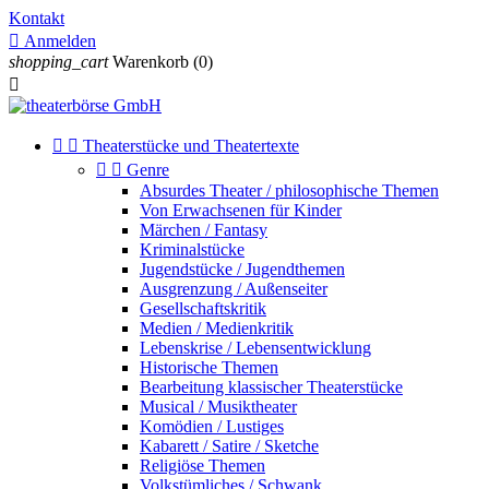
Kontakt

Anmelden
shopping_cart
Warenkorb
(0)



Theaterstücke und Theatertexte


Genre
Absurdes Theater / philosophische Themen
Von Erwachsenen für Kinder
Märchen / Fantasy
Kriminalstücke
Jugendstücke / Jugendthemen
Ausgrenzung / Außenseiter
Gesellschaftskritik
Medien / Medienkritik
Lebenskrise / Lebensentwicklung
Historische Themen
Bearbeitung klassischer Theaterstücke
Musical / Musiktheater
Komödien / Lustiges
Kabarett / Satire / Sketche
Religiöse Themen
Volkstümliches / Schwank