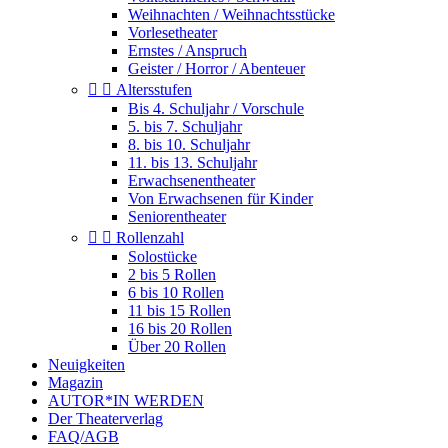
Weihnachten / Weihnachtsstücke
Vorlesetheater
Ernstes / Anspruch
Geister / Horror / Abenteuer


Altersstufen
Bis 4. Schuljahr / Vorschule
5. bis 7. Schuljahr
8. bis 10. Schuljahr
11. bis 13. Schuljahr
Erwachsenentheater
Von Erwachsenen für Kinder
Seniorentheater


Rollenzahl
Solostücke
2 bis 5 Rollen
6 bis 10 Rollen
11 bis 15 Rollen
16 bis 20 Rollen
Über 20 Rollen
Neuigkeiten
Magazin
AUTOR*IN WERDEN
Der Theaterverlag
FAQ/AGB