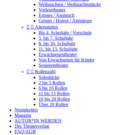
Weihnachten / Weihnachtsstücke
Vorlesetheater
Ernstes / Anspruch
Geister / Horror / Abenteuer


Altersstufen
Bis 4. Schuljahr / Vorschule
5. bis 7. Schuljahr
8. bis 10. Schuljahr
11. bis 13. Schuljahr
Erwachsenentheater
Von Erwachsenen für Kinder
Seniorentheater


Rollenzahl
Solostücke
2 bis 5 Rollen
6 bis 10 Rollen
11 bis 15 Rollen
16 bis 20 Rollen
Über 20 Rollen
Neuigkeiten
Magazin
AUTOR*IN WERDEN
Der Theaterverlag
FAQ/AGB