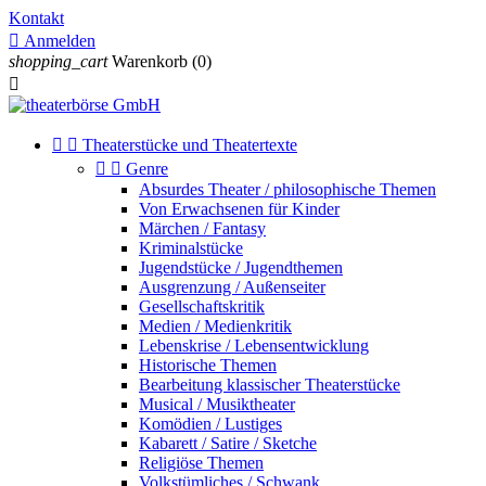
Kontakt

Anmelden
shopping_cart
Warenkorb
(0)



Theaterstücke und Theatertexte


Genre
Absurdes Theater / philosophische Themen
Von Erwachsenen für Kinder
Märchen / Fantasy
Kriminalstücke
Jugendstücke / Jugendthemen
Ausgrenzung / Außenseiter
Gesellschaftskritik
Medien / Medienkritik
Lebenskrise / Lebensentwicklung
Historische Themen
Bearbeitung klassischer Theaterstücke
Musical / Musiktheater
Komödien / Lustiges
Kabarett / Satire / Sketche
Religiöse Themen
Volkstümliches / Schwank