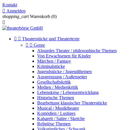
Kontakt

Anmelden
shopping_cart
Warenkorb
(0)



Theaterstücke und Theatertexte


Genre
Absurdes Theater / philosophische Themen
Von Erwachsenen für Kinder
Märchen / Fantasy
Kriminalstücke
Jugendstücke / Jugendthemen
Ausgrenzung / Außenseiter
Gesellschaftskritik
Medien / Medienkritik
Lebenskrise / Lebensentwicklung
Historische Themen
Bearbeitung klassischer Theaterstücke
Musical / Musiktheater
Komödien / Lustiges
Kabarett / Satire / Sketche
Religiöse Themen
Volkstümliches / Schwank