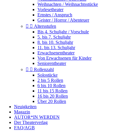
Weihnachten / Weihnachtsstücke
Vorlesetheater
Ernstes / Anspruch
Geister / Horror / Abenteuer


Altersstufen
Bis 4. Schuljahr / Vorschule
5. bis 7. Schuljahr
8. bis 10. Schuljahr
11. bis 13. Schuljahr
Erwachsenentheater
Von Erwachsenen für Kinder
Seniorentheater


Rollenzahl
Solostücke
2 bis 5 Rollen
6 bis 10 Rollen
11 bis 15 Rollen
16 bis 20 Rollen
Über 20 Rollen
Neuigkeiten
Magazin
AUTOR*IN WERDEN
Der Theaterverlag
FAQ/AGB