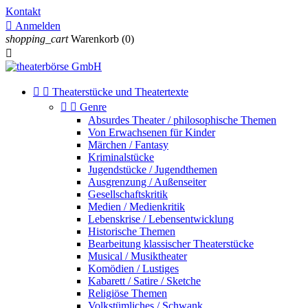
Kontakt

Anmelden
shopping_cart
Warenkorb
(0)



Theaterstücke und Theatertexte


Genre
Absurdes Theater / philosophische Themen
Von Erwachsenen für Kinder
Märchen / Fantasy
Kriminalstücke
Jugendstücke / Jugendthemen
Ausgrenzung / Außenseiter
Gesellschaftskritik
Medien / Medienkritik
Lebenskrise / Lebensentwicklung
Historische Themen
Bearbeitung klassischer Theaterstücke
Musical / Musiktheater
Komödien / Lustiges
Kabarett / Satire / Sketche
Religiöse Themen
Volkstümliches / Schwank