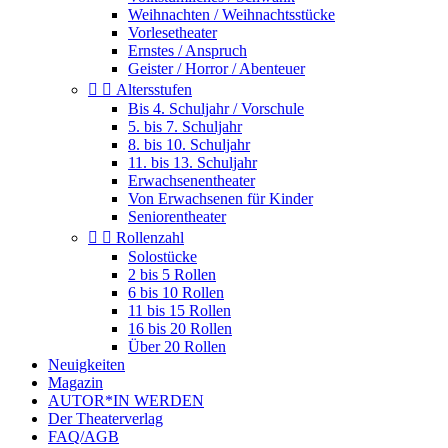
Weihnachten / Weihnachtsstücke
Vorlesetheater
Ernstes / Anspruch
Geister / Horror / Abenteuer


Altersstufen
Bis 4. Schuljahr / Vorschule
5. bis 7. Schuljahr
8. bis 10. Schuljahr
11. bis 13. Schuljahr
Erwachsenentheater
Von Erwachsenen für Kinder
Seniorentheater


Rollenzahl
Solostücke
2 bis 5 Rollen
6 bis 10 Rollen
11 bis 15 Rollen
16 bis 20 Rollen
Über 20 Rollen
Neuigkeiten
Magazin
AUTOR*IN WERDEN
Der Theaterverlag
FAQ/AGB