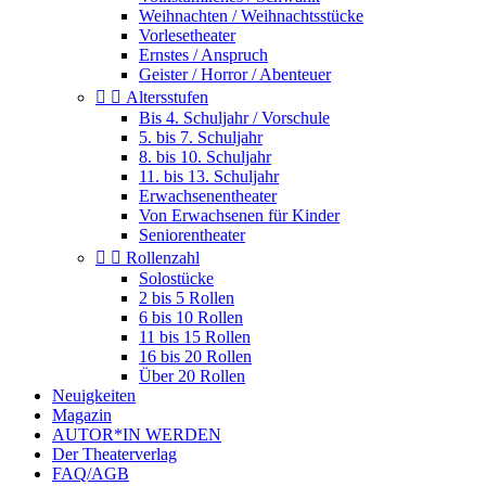
Weihnachten / Weihnachtsstücke
Vorlesetheater
Ernstes / Anspruch
Geister / Horror / Abenteuer


Altersstufen
Bis 4. Schuljahr / Vorschule
5. bis 7. Schuljahr
8. bis 10. Schuljahr
11. bis 13. Schuljahr
Erwachsenentheater
Von Erwachsenen für Kinder
Seniorentheater


Rollenzahl
Solostücke
2 bis 5 Rollen
6 bis 10 Rollen
11 bis 15 Rollen
16 bis 20 Rollen
Über 20 Rollen
Neuigkeiten
Magazin
AUTOR*IN WERDEN
Der Theaterverlag
FAQ/AGB