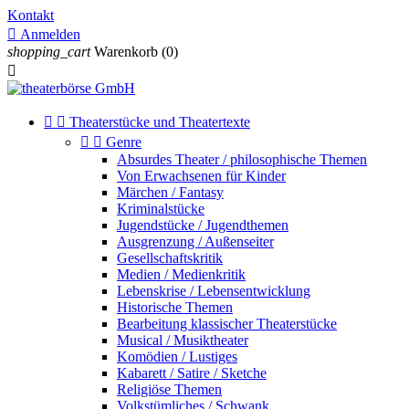
Kontakt

Anmelden
shopping_cart
Warenkorb
(0)



Theaterstücke und Theatertexte


Genre
Absurdes Theater / philosophische Themen
Von Erwachsenen für Kinder
Märchen / Fantasy
Kriminalstücke
Jugendstücke / Jugendthemen
Ausgrenzung / Außenseiter
Gesellschaftskritik
Medien / Medienkritik
Lebenskrise / Lebensentwicklung
Historische Themen
Bearbeitung klassischer Theaterstücke
Musical / Musiktheater
Komödien / Lustiges
Kabarett / Satire / Sketche
Religiöse Themen
Volkstümliches / Schwank