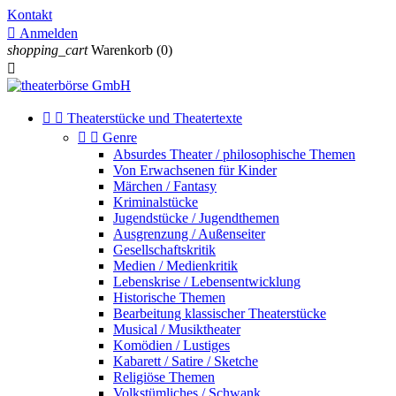
Kontakt

Anmelden
shopping_cart
Warenkorb
(0)



Theaterstücke und Theatertexte


Genre
Absurdes Theater / philosophische Themen
Von Erwachsenen für Kinder
Märchen / Fantasy
Kriminalstücke
Jugendstücke / Jugendthemen
Ausgrenzung / Außenseiter
Gesellschaftskritik
Medien / Medienkritik
Lebenskrise / Lebensentwicklung
Historische Themen
Bearbeitung klassischer Theaterstücke
Musical / Musiktheater
Komödien / Lustiges
Kabarett / Satire / Sketche
Religiöse Themen
Volkstümliches / Schwank