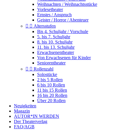
Weihnachten / Weihnachtsstücke
Vorlesetheater
Ernstes / Anspruch
Geister / Horror / Abenteuer


Altersstufen
Bis 4. Schuljahr / Vorschule
5. bis 7. Schuljahr
8. bis 10. Schuljahr
11. bis 13. Schuljahr
Erwachsenentheater
Von Erwachsenen für Kinder
Seniorentheater


Rollenzahl
Solostücke
2 bis 5 Rollen
6 bis 10 Rollen
11 bis 15 Rollen
16 bis 20 Rollen
Über 20 Rollen
Neuigkeiten
Magazin
AUTOR*IN WERDEN
Der Theaterverlag
FAQ/AGB