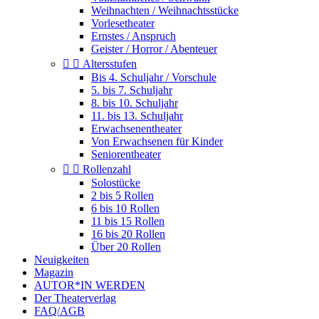
Weihnachten / Weihnachtsstücke
Vorlesetheater
Ernstes / Anspruch
Geister / Horror / Abenteuer


Altersstufen
Bis 4. Schuljahr / Vorschule
5. bis 7. Schuljahr
8. bis 10. Schuljahr
11. bis 13. Schuljahr
Erwachsenentheater
Von Erwachsenen für Kinder
Seniorentheater


Rollenzahl
Solostücke
2 bis 5 Rollen
6 bis 10 Rollen
11 bis 15 Rollen
16 bis 20 Rollen
Über 20 Rollen
Neuigkeiten
Magazin
AUTOR*IN WERDEN
Der Theaterverlag
FAQ/AGB