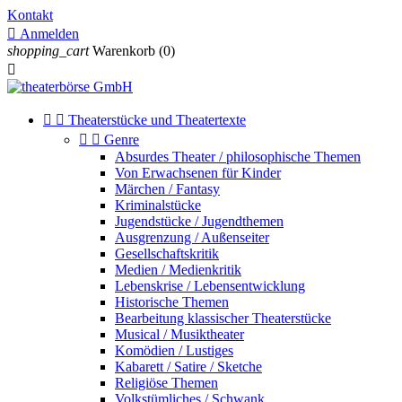
Kontakt

Anmelden
shopping_cart
Warenkorb
(0)



Theaterstücke und Theatertexte


Genre
Absurdes Theater / philosophische Themen
Von Erwachsenen für Kinder
Märchen / Fantasy
Kriminalstücke
Jugendstücke / Jugendthemen
Ausgrenzung / Außenseiter
Gesellschaftskritik
Medien / Medienkritik
Lebenskrise / Lebensentwicklung
Historische Themen
Bearbeitung klassischer Theaterstücke
Musical / Musiktheater
Komödien / Lustiges
Kabarett / Satire / Sketche
Religiöse Themen
Volkstümliches / Schwank