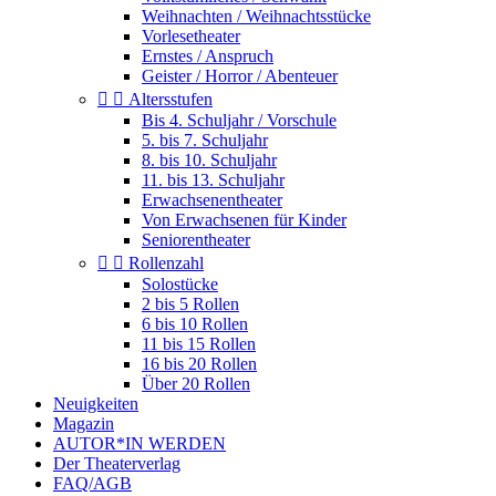
Weihnachten / Weihnachtsstücke
Vorlesetheater
Ernstes / Anspruch
Geister / Horror / Abenteuer


Altersstufen
Bis 4. Schuljahr / Vorschule
5. bis 7. Schuljahr
8. bis 10. Schuljahr
11. bis 13. Schuljahr
Erwachsenentheater
Von Erwachsenen für Kinder
Seniorentheater


Rollenzahl
Solostücke
2 bis 5 Rollen
6 bis 10 Rollen
11 bis 15 Rollen
16 bis 20 Rollen
Über 20 Rollen
Neuigkeiten
Magazin
AUTOR*IN WERDEN
Der Theaterverlag
FAQ/AGB