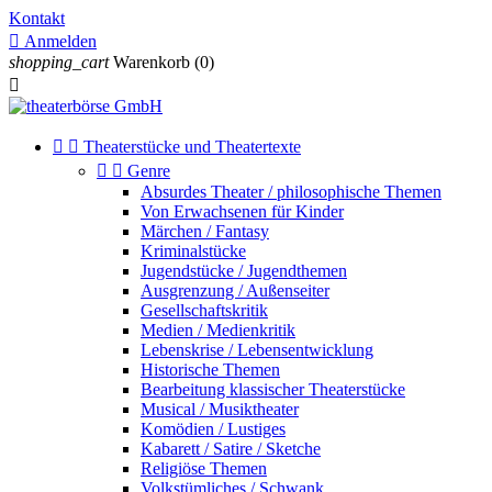
Kontakt

Anmelden
shopping_cart
Warenkorb
(0)



Theaterstücke und Theatertexte


Genre
Absurdes Theater / philosophische Themen
Von Erwachsenen für Kinder
Märchen / Fantasy
Kriminalstücke
Jugendstücke / Jugendthemen
Ausgrenzung / Außenseiter
Gesellschaftskritik
Medien / Medienkritik
Lebenskrise / Lebensentwicklung
Historische Themen
Bearbeitung klassischer Theaterstücke
Musical / Musiktheater
Komödien / Lustiges
Kabarett / Satire / Sketche
Religiöse Themen
Volkstümliches / Schwank