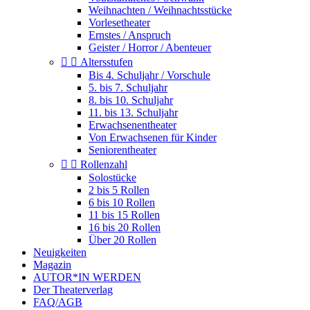
Weihnachten / Weihnachtsstücke
Vorlesetheater
Ernstes / Anspruch
Geister / Horror / Abenteuer


Altersstufen
Bis 4. Schuljahr / Vorschule
5. bis 7. Schuljahr
8. bis 10. Schuljahr
11. bis 13. Schuljahr
Erwachsenentheater
Von Erwachsenen für Kinder
Seniorentheater


Rollenzahl
Solostücke
2 bis 5 Rollen
6 bis 10 Rollen
11 bis 15 Rollen
16 bis 20 Rollen
Über 20 Rollen
Neuigkeiten
Magazin
AUTOR*IN WERDEN
Der Theaterverlag
FAQ/AGB