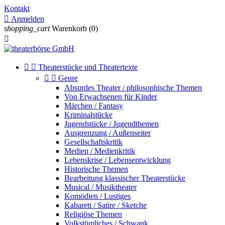
Kontakt

Anmelden
shopping_cart
Warenkorb
(0)



Theaterstücke und Theatertexte


Genre
Absurdes Theater / philosophische Themen
Von Erwachsenen für Kinder
Märchen / Fantasy
Kriminalstücke
Jugendstücke / Jugendthemen
Ausgrenzung / Außenseiter
Gesellschaftskritik
Medien / Medienkritik
Lebenskrise / Lebensentwicklung
Historische Themen
Bearbeitung klassischer Theaterstücke
Musical / Musiktheater
Komödien / Lustiges
Kabarett / Satire / Sketche
Religiöse Themen
Volkstümliches / Schwank