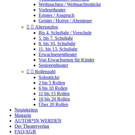
Weihnachten / Weihnachtsstücke
Vorlesetheater
Ernstes / Anspruch
Geister / Horror / Abenteuer


Altersstufen
Bis 4. Schuljahr / Vorschule
5. bis 7. Schuljahr
8. bis 10. Schuljahr
11. bis 13. Schuljahr
Erwachsenentheater
Von Erwachsenen für Kinder
Seniorentheater


Rollenzahl
Solostücke
2 bis 5 Rollen
6 bis 10 Rollen
11 bis 15 Rollen
16 bis 20 Rollen
Über 20 Rollen
Neuigkeiten
Magazin
AUTOR*IN WERDEN
Der Theaterverlag
FAQ/AGB