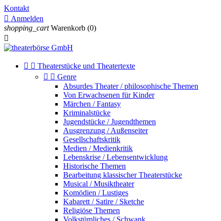
Kontakt

Anmelden
shopping_cart
Warenkorb
(0)



Theaterstücke und Theatertexte


Genre
Absurdes Theater / philosophische Themen
Von Erwachsenen für Kinder
Märchen / Fantasy
Kriminalstücke
Jugendstücke / Jugendthemen
Ausgrenzung / Außenseiter
Gesellschaftskritik
Medien / Medienkritik
Lebenskrise / Lebensentwicklung
Historische Themen
Bearbeitung klassischer Theaterstücke
Musical / Musiktheater
Komödien / Lustiges
Kabarett / Satire / Sketche
Religiöse Themen
Volkstümliches / Schwank