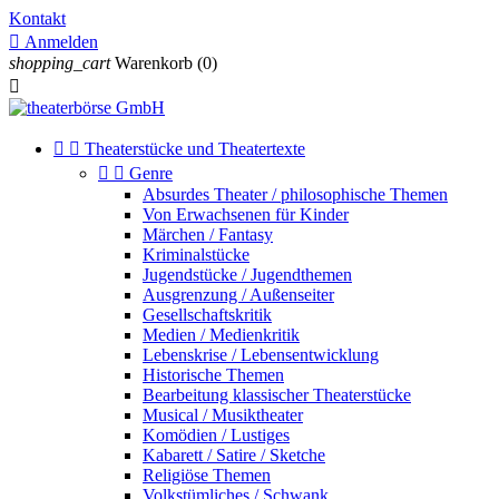
Kontakt

Anmelden
shopping_cart
Warenkorb
(0)



Theaterstücke und Theatertexte


Genre
Absurdes Theater / philosophische Themen
Von Erwachsenen für Kinder
Märchen / Fantasy
Kriminalstücke
Jugendstücke / Jugendthemen
Ausgrenzung / Außenseiter
Gesellschaftskritik
Medien / Medienkritik
Lebenskrise / Lebensentwicklung
Historische Themen
Bearbeitung klassischer Theaterstücke
Musical / Musiktheater
Komödien / Lustiges
Kabarett / Satire / Sketche
Religiöse Themen
Volkstümliches / Schwank