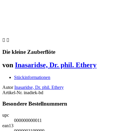


Die kleine Zauberflöte
von
Inasaridse, Dr. phil. Ethery
Stückinformationen
Autor
Inasaridse, Dr. phil. Ethery
Artikel-Nr.
inadiek-bd
Besondere Bestellnummern
upc
000000000011
ean13
0000003199999