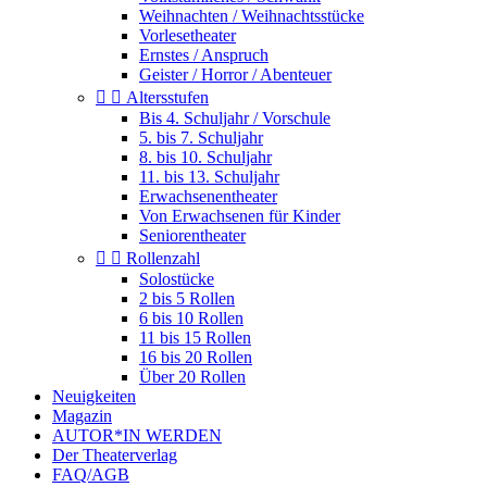
Weihnachten / Weihnachtsstücke
Vorlesetheater
Ernstes / Anspruch
Geister / Horror / Abenteuer


Altersstufen
Bis 4. Schuljahr / Vorschule
5. bis 7. Schuljahr
8. bis 10. Schuljahr
11. bis 13. Schuljahr
Erwachsenentheater
Von Erwachsenen für Kinder
Seniorentheater


Rollenzahl
Solostücke
2 bis 5 Rollen
6 bis 10 Rollen
11 bis 15 Rollen
16 bis 20 Rollen
Über 20 Rollen
Neuigkeiten
Magazin
AUTOR*IN WERDEN
Der Theaterverlag
FAQ/AGB