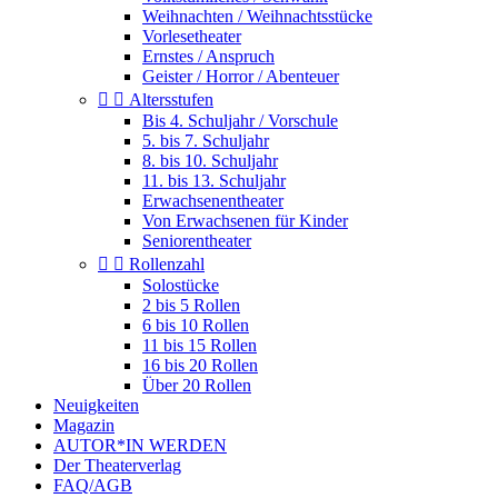
Weihnachten / Weihnachtsstücke
Vorlesetheater
Ernstes / Anspruch
Geister / Horror / Abenteuer


Altersstufen
Bis 4. Schuljahr / Vorschule
5. bis 7. Schuljahr
8. bis 10. Schuljahr
11. bis 13. Schuljahr
Erwachsenentheater
Von Erwachsenen für Kinder
Seniorentheater


Rollenzahl
Solostücke
2 bis 5 Rollen
6 bis 10 Rollen
11 bis 15 Rollen
16 bis 20 Rollen
Über 20 Rollen
Neuigkeiten
Magazin
AUTOR*IN WERDEN
Der Theaterverlag
FAQ/AGB