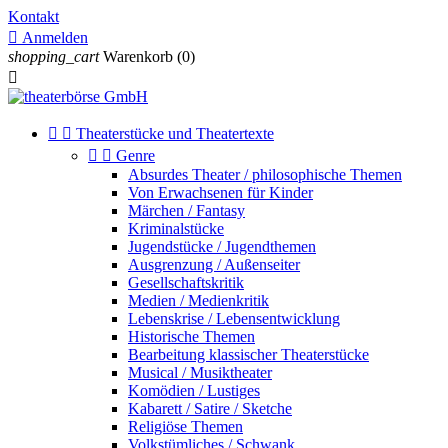
Kontakt

Anmelden
shopping_cart
Warenkorb
(0)



Theaterstücke und Theatertexte


Genre
Absurdes Theater / philosophische Themen
Von Erwachsenen für Kinder
Märchen / Fantasy
Kriminalstücke
Jugendstücke / Jugendthemen
Ausgrenzung / Außenseiter
Gesellschaftskritik
Medien / Medienkritik
Lebenskrise / Lebensentwicklung
Historische Themen
Bearbeitung klassischer Theaterstücke
Musical / Musiktheater
Komödien / Lustiges
Kabarett / Satire / Sketche
Religiöse Themen
Volkstümliches / Schwank