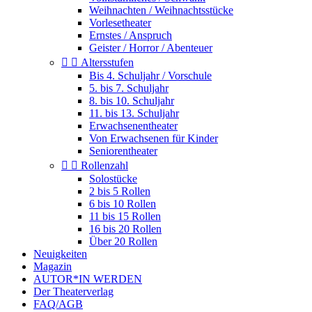
Weihnachten / Weihnachtsstücke
Vorlesetheater
Ernstes / Anspruch
Geister / Horror / Abenteuer


Altersstufen
Bis 4. Schuljahr / Vorschule
5. bis 7. Schuljahr
8. bis 10. Schuljahr
11. bis 13. Schuljahr
Erwachsenentheater
Von Erwachsenen für Kinder
Seniorentheater


Rollenzahl
Solostücke
2 bis 5 Rollen
6 bis 10 Rollen
11 bis 15 Rollen
16 bis 20 Rollen
Über 20 Rollen
Neuigkeiten
Magazin
AUTOR*IN WERDEN
Der Theaterverlag
FAQ/AGB