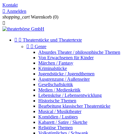
Kontakt

Anmelden
shopping_cart
Warenkorb
(0)



Theaterstücke und Theatertexte


Genre
Absurdes Theater / philosophische Themen
Von Erwachsenen für Kinder
Märchen / Fantasy
Kriminalstücke
Jugendstücke / Jugendthemen
Ausgrenzung / Außenseiter
Gesellschaftskritik
Medien / Medienkritik
Lebenskrise / Lebensentwicklung
Historische Themen
Bearbeitung klassischer Theaterstücke
Musical / Musiktheater
Komödien / Lustiges
Kabarett / Satire / Sketche
Religiöse Themen
Volkstümliches / Schwank