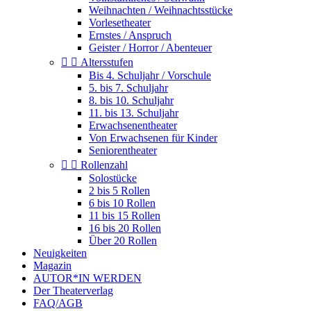
Weihnachten / Weihnachtsstücke
Vorlesetheater
Ernstes / Anspruch
Geister / Horror / Abenteuer


Altersstufen
Bis 4. Schuljahr / Vorschule
5. bis 7. Schuljahr
8. bis 10. Schuljahr
11. bis 13. Schuljahr
Erwachsenentheater
Von Erwachsenen für Kinder
Seniorentheater


Rollenzahl
Solostücke
2 bis 5 Rollen
6 bis 10 Rollen
11 bis 15 Rollen
16 bis 20 Rollen
Über 20 Rollen
Neuigkeiten
Magazin
AUTOR*IN WERDEN
Der Theaterverlag
FAQ/AGB