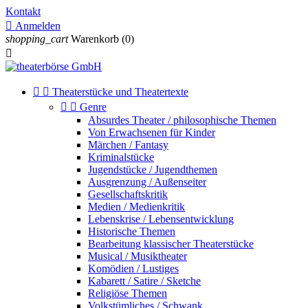
Kontakt

Anmelden
shopping_cart
Warenkorb
(0)



Theaterstücke und Theatertexte


Genre
Absurdes Theater / philosophische Themen
Von Erwachsenen für Kinder
Märchen / Fantasy
Kriminalstücke
Jugendstücke / Jugendthemen
Ausgrenzung / Außenseiter
Gesellschaftskritik
Medien / Medienkritik
Lebenskrise / Lebensentwicklung
Historische Themen
Bearbeitung klassischer Theaterstücke
Musical / Musiktheater
Komödien / Lustiges
Kabarett / Satire / Sketche
Religiöse Themen
Volkstümliches / Schwank