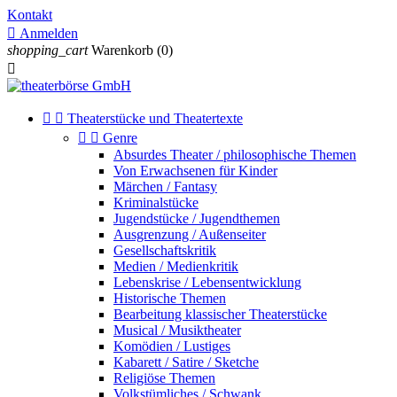
Kontakt

Anmelden
shopping_cart
Warenkorb
(0)



Theaterstücke und Theatertexte


Genre
Absurdes Theater / philosophische Themen
Von Erwachsenen für Kinder
Märchen / Fantasy
Kriminalstücke
Jugendstücke / Jugendthemen
Ausgrenzung / Außenseiter
Gesellschaftskritik
Medien / Medienkritik
Lebenskrise / Lebensentwicklung
Historische Themen
Bearbeitung klassischer Theaterstücke
Musical / Musiktheater
Komödien / Lustiges
Kabarett / Satire / Sketche
Religiöse Themen
Volkstümliches / Schwank