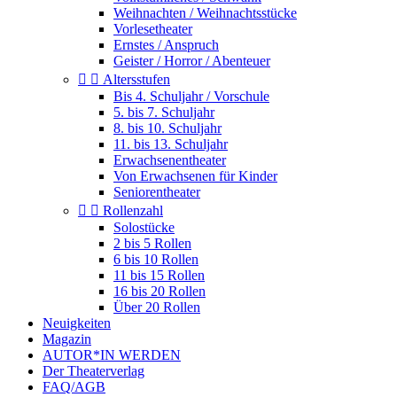
Weihnachten / Weihnachtsstücke
Vorlesetheater
Ernstes / Anspruch
Geister / Horror / Abenteuer


Altersstufen
Bis 4. Schuljahr / Vorschule
5. bis 7. Schuljahr
8. bis 10. Schuljahr
11. bis 13. Schuljahr
Erwachsenentheater
Von Erwachsenen für Kinder
Seniorentheater


Rollenzahl
Solostücke
2 bis 5 Rollen
6 bis 10 Rollen
11 bis 15 Rollen
16 bis 20 Rollen
Über 20 Rollen
Neuigkeiten
Magazin
AUTOR*IN WERDEN
Der Theaterverlag
FAQ/AGB