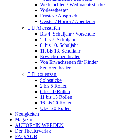
Weihnachten / Weihnachtsstücke
Vorlesetheater
Ernstes / Anspruch
Geister / Horror / Abenteuer


Altersstufen
Bis 4. Schuljahr / Vorschule
5. bis 7. Schuljahr
8. bis 10. Schuljahr
11. bis 13. Schuljahr
Erwachsenentheater
Von Erwachsenen für Kinder
Seniorentheater


Rollenzahl
Solostücke
2 bis 5 Rollen
6 bis 10 Rollen
11 bis 15 Rollen
16 bis 20 Rollen
Über 20 Rollen
Neuigkeiten
Magazin
AUTOR*IN WERDEN
Der Theaterverlag
FAQ/AGB