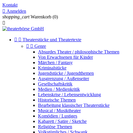
Kontakt

Anmelden
shopping_cart
Warenkorb
(0)



Theaterstücke und Theatertexte


Genre
Absurdes Theater / philosophische Themen
Von Erwachsenen für Kinder
Märchen / Fantasy
Kriminalstücke
Jugendstücke / Jugendthemen
Ausgrenzung / Außenseiter
Gesellschaftskritik
Medien / Medienkritik
Lebenskrise / Lebensentwicklung
Historische Themen
Bearbeitung klassischer Theaterstücke
Musical / Musiktheater
Komödien / Lustiges
Kabarett / Satire / Sketche
Religiöse Themen
Volkstümliches / Schwank