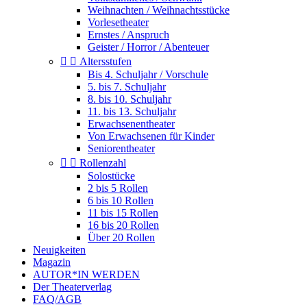
Weihnachten / Weihnachtsstücke
Vorlesetheater
Ernstes / Anspruch
Geister / Horror / Abenteuer


Altersstufen
Bis 4. Schuljahr / Vorschule
5. bis 7. Schuljahr
8. bis 10. Schuljahr
11. bis 13. Schuljahr
Erwachsenentheater
Von Erwachsenen für Kinder
Seniorentheater


Rollenzahl
Solostücke
2 bis 5 Rollen
6 bis 10 Rollen
11 bis 15 Rollen
16 bis 20 Rollen
Über 20 Rollen
Neuigkeiten
Magazin
AUTOR*IN WERDEN
Der Theaterverlag
FAQ/AGB