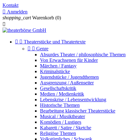
Kontakt

Anmelden
shopping_cart
Warenkorb
(0)



Theaterstücke und Theatertexte


Genre
Absurdes Theater / philosophische Themen
Von Erwachsenen für Kinder
Märchen / Fantasy
Kriminalstücke
Jugendstücke / Jugendthemen
Ausgrenzung / Außenseiter
Gesellschaftskritik
Medien / Medienkritik
Lebenskrise / Lebensentwicklung
Historische Themen
Bearbeitung klassischer Theaterstücke
Musical / Musiktheater
Komödien / Lustiges
Kabarett / Satire / Sketche
Religiöse Themen
Volkstümliches / Schwank