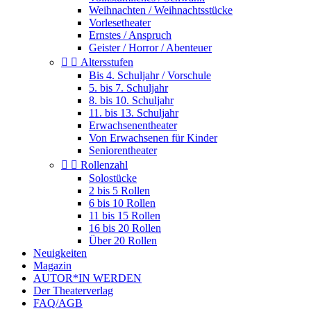
Weihnachten / Weihnachtsstücke
Vorlesetheater
Ernstes / Anspruch
Geister / Horror / Abenteuer


Altersstufen
Bis 4. Schuljahr / Vorschule
5. bis 7. Schuljahr
8. bis 10. Schuljahr
11. bis 13. Schuljahr
Erwachsenentheater
Von Erwachsenen für Kinder
Seniorentheater


Rollenzahl
Solostücke
2 bis 5 Rollen
6 bis 10 Rollen
11 bis 15 Rollen
16 bis 20 Rollen
Über 20 Rollen
Neuigkeiten
Magazin
AUTOR*IN WERDEN
Der Theaterverlag
FAQ/AGB