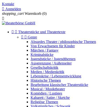
Kontakt

Anmelden
shopping_cart
Warenkorb
(0)



Theaterstücke und Theatertexte


Genre
Absurdes Theater / philosophische Themen
Von Erwachsenen für Kinder
Märchen / Fantasy
Kriminalstücke
Jugendstücke / Jugendthemen
Ausgrenzung / Außenseiter
Gesellschaftskritik
Medien / Medienkritik
Lebenskrise / Lebensentwicklung
Historische Themen
Bearbeitung klassischer Theaterstücke
Musical / Musiktheater
Komödien / Lustiges
Kabarett / Satire / Sketche
Religiöse Themen
Volkstümliches / Schwank