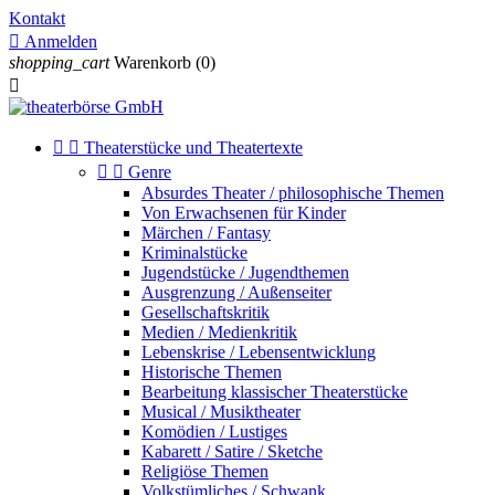
Kontakt

Anmelden
shopping_cart
Warenkorb
(0)



Theaterstücke und Theatertexte


Genre
Absurdes Theater / philosophische Themen
Von Erwachsenen für Kinder
Märchen / Fantasy
Kriminalstücke
Jugendstücke / Jugendthemen
Ausgrenzung / Außenseiter
Gesellschaftskritik
Medien / Medienkritik
Lebenskrise / Lebensentwicklung
Historische Themen
Bearbeitung klassischer Theaterstücke
Musical / Musiktheater
Komödien / Lustiges
Kabarett / Satire / Sketche
Religiöse Themen
Volkstümliches / Schwank