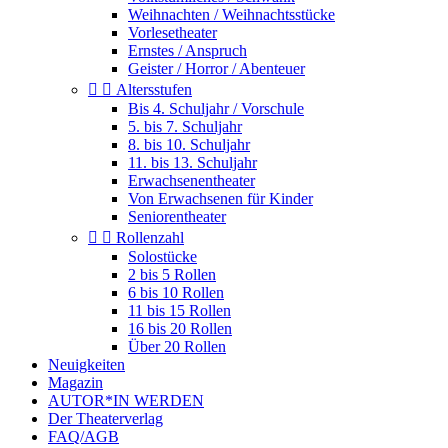
Weihnachten / Weihnachtsstücke
Vorlesetheater
Ernstes / Anspruch
Geister / Horror / Abenteuer


Altersstufen
Bis 4. Schuljahr / Vorschule
5. bis 7. Schuljahr
8. bis 10. Schuljahr
11. bis 13. Schuljahr
Erwachsenentheater
Von Erwachsenen für Kinder
Seniorentheater


Rollenzahl
Solostücke
2 bis 5 Rollen
6 bis 10 Rollen
11 bis 15 Rollen
16 bis 20 Rollen
Über 20 Rollen
Neuigkeiten
Magazin
AUTOR*IN WERDEN
Der Theaterverlag
FAQ/AGB