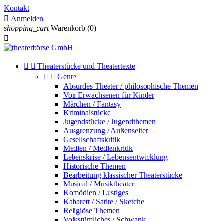
Kontakt

Anmelden
shopping_cart
Warenkorb
(0)



Theaterstücke und Theatertexte


Genre
Absurdes Theater / philosophische Themen
Von Erwachsenen für Kinder
Märchen / Fantasy
Kriminalstücke
Jugendstücke / Jugendthemen
Ausgrenzung / Außenseiter
Gesellschaftskritik
Medien / Medienkritik
Lebenskrise / Lebensentwicklung
Historische Themen
Bearbeitung klassischer Theaterstücke
Musical / Musiktheater
Komödien / Lustiges
Kabarett / Satire / Sketche
Religiöse Themen
Volkstümliches / Schwank