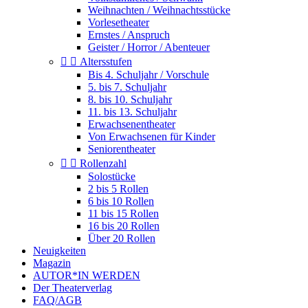
Weihnachten / Weihnachtsstücke
Vorlesetheater
Ernstes / Anspruch
Geister / Horror / Abenteuer


Altersstufen
Bis 4. Schuljahr / Vorschule
5. bis 7. Schuljahr
8. bis 10. Schuljahr
11. bis 13. Schuljahr
Erwachsenentheater
Von Erwachsenen für Kinder
Seniorentheater


Rollenzahl
Solostücke
2 bis 5 Rollen
6 bis 10 Rollen
11 bis 15 Rollen
16 bis 20 Rollen
Über 20 Rollen
Neuigkeiten
Magazin
AUTOR*IN WERDEN
Der Theaterverlag
FAQ/AGB