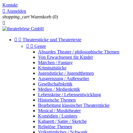
Kontakt

Anmelden
shopping_cart
Warenkorb
(0)



Theaterstücke und Theatertexte


Genre
Absurdes Theater / philosophische Themen
Von Erwachsenen für Kinder
Märchen / Fantasy
Kriminalstücke
Jugendstücke / Jugendthemen
Ausgrenzung / Außenseiter
Gesellschaftskritik
Medien / Medienkritik
Lebenskrise / Lebensentwicklung
Historische Themen
Bearbeitung klassischer Theaterstücke
Musical / Musiktheater
Komödien / Lustiges
Kabarett / Satire / Sketche
Religiöse Themen
Volkstümliches / Schwank