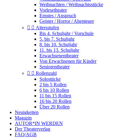
Weihnachten / Weihnachtsstücke
Vorlesetheater
Ernstes / Anspruch
Geister / Horror / Abenteuer


Altersstufen
Bis 4. Schuljahr / Vorschule
5. bis 7. Schuljahr
8. bis 10. Schuljahr
11. bis 13. Schuljahr
Erwachsenentheater
Von Erwachsenen für Kinder
Seniorentheater


Rollenzahl
Solostücke
2 bis 5 Rollen
6 bis 10 Rollen
11 bis 15 Rollen
16 bis 20 Rollen
Über 20 Rollen
Neuigkeiten
Magazin
AUTOR*IN WERDEN
Der Theaterverlag
FAQ/AGB