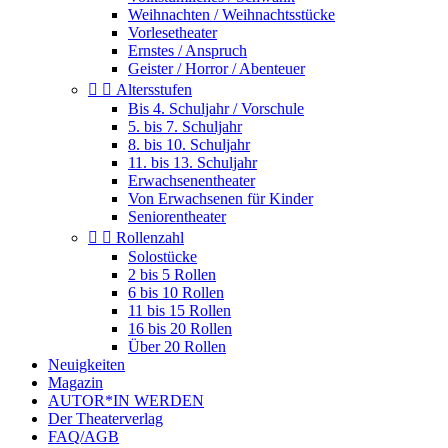
Weihnachten / Weihnachtsstücke
Vorlesetheater
Ernstes / Anspruch
Geister / Horror / Abenteuer


Altersstufen
Bis 4. Schuljahr / Vorschule
5. bis 7. Schuljahr
8. bis 10. Schuljahr
11. bis 13. Schuljahr
Erwachsenentheater
Von Erwachsenen für Kinder
Seniorentheater


Rollenzahl
Solostücke
2 bis 5 Rollen
6 bis 10 Rollen
11 bis 15 Rollen
16 bis 20 Rollen
Über 20 Rollen
Neuigkeiten
Magazin
AUTOR*IN WERDEN
Der Theaterverlag
FAQ/AGB