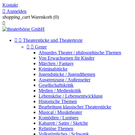
Kontakt

Anmelden
shopping_cart
Warenkorb
(0)



Theaterstücke und Theatertexte


Genre
Absurdes Theater / philosophische Themen
Von Erwachsenen für Kinder
Märchen / Fantasy
Kriminalstücke
Jugendstücke / Jugendthemen
Ausgrenzung / Außenseiter
Gesellschaftskritik
Medien / Medienkritik
Lebenskrise / Lebensentwicklung
Historische Themen
Bearbeitung klassischer Theaterstücke
Musical / Musiktheater
Komödien / Lustiges
Kabarett / Satire / Sketche
Religiöse Themen
Volkstümliches / Schwank