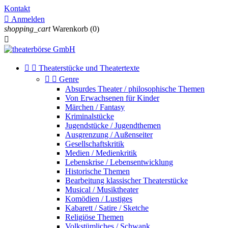
Kontakt

Anmelden
shopping_cart
Warenkorb
(0)



Theaterstücke und Theatertexte


Genre
Absurdes Theater / philosophische Themen
Von Erwachsenen für Kinder
Märchen / Fantasy
Kriminalstücke
Jugendstücke / Jugendthemen
Ausgrenzung / Außenseiter
Gesellschaftskritik
Medien / Medienkritik
Lebenskrise / Lebensentwicklung
Historische Themen
Bearbeitung klassischer Theaterstücke
Musical / Musiktheater
Komödien / Lustiges
Kabarett / Satire / Sketche
Religiöse Themen
Volkstümliches / Schwank