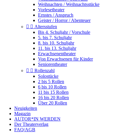
Weihnachten / Weihnachtsstücke
Vorlesetheater
Ernstes / Anspruch
Geister / Horror / Abenteuer


Altersstufen
Bis 4. Schuljahr / Vorschule
5. bis 7. Schuljahr
8. bis 10. Schuljahr
11. bis 13. Schuljahr
Erwachsenentheater
Von Erwachsenen für Kinder
Seniorentheater


Rollenzahl
Solostücke
2 bis 5 Rollen
6 bis 10 Rollen
11 bis 15 Rollen
16 bis 20 Rollen
Über 20 Rollen
Neuigkeiten
Magazin
AUTOR*IN WERDEN
Der Theaterverlag
FAQ/AGB