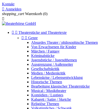
Kontakt

Anmelden
shopping_cart
Warenkorb
(0)



Theaterstücke und Theatertexte


Genre
Absurdes Theater / philosophische Themen
Von Erwachsenen für Kinder
Märchen / Fantasy
Kriminalstücke
Jugendstücke / Jugendthemen
Ausgrenzung / Außenseiter
Gesellschaftskritik
Medien / Medienkritik
Lebenskrise / Lebensentwicklung
Historische Themen
Bearbeitung klassischer Theaterstücke
Musical / Musiktheater
Komödien / Lustiges
Kabarett / Satire / Sketche
Religiöse Themen
Volkstümliches / Schwank