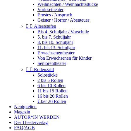
Weihnachten / Weihnachtsstücke
Vorlesetheater
Ernstes / Anspruch
Geister / Horror / Abenteuer


Altersstufen
Bis 4. Schuljahr / Vorschule
5. bis 7. Schuljahr
8. bis 10. Schuljahr
11. bis 13. Schuljahr
Erwachsenentheater
Von Erwachsenen für Kinder
Seniorentheater


Rollenzahl
Solostücke
2 bis 5 Rollen
6 bis 10 Rollen
11 bis 15 Rollen
16 bis 20 Rollen
Über 20 Rollen
Neuigkeiten
Magazin
AUTOR*IN WERDEN
Der Theaterverlag
FAQ/AGB