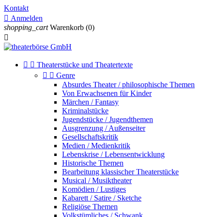
Kontakt

Anmelden
shopping_cart
Warenkorb
(0)



Theaterstücke und Theatertexte


Genre
Absurdes Theater / philosophische Themen
Von Erwachsenen für Kinder
Märchen / Fantasy
Kriminalstücke
Jugendstücke / Jugendthemen
Ausgrenzung / Außenseiter
Gesellschaftskritik
Medien / Medienkritik
Lebenskrise / Lebensentwicklung
Historische Themen
Bearbeitung klassischer Theaterstücke
Musical / Musiktheater
Komödien / Lustiges
Kabarett / Satire / Sketche
Religiöse Themen
Volkstümliches / Schwank