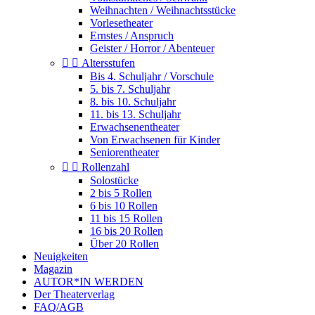
Weihnachten / Weihnachtsstücke
Vorlesetheater
Ernstes / Anspruch
Geister / Horror / Abenteuer


Altersstufen
Bis 4. Schuljahr / Vorschule
5. bis 7. Schuljahr
8. bis 10. Schuljahr
11. bis 13. Schuljahr
Erwachsenentheater
Von Erwachsenen für Kinder
Seniorentheater


Rollenzahl
Solostücke
2 bis 5 Rollen
6 bis 10 Rollen
11 bis 15 Rollen
16 bis 20 Rollen
Über 20 Rollen
Neuigkeiten
Magazin
AUTOR*IN WERDEN
Der Theaterverlag
FAQ/AGB