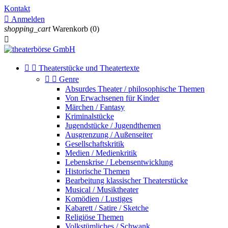
Kontakt

Anmelden
shopping_cart
Warenkorb
(0)



Theaterstücke und Theatertexte


Genre
Absurdes Theater / philosophische Themen
Von Erwachsenen für Kinder
Märchen / Fantasy
Kriminalstücke
Jugendstücke / Jugendthemen
Ausgrenzung / Außenseiter
Gesellschaftskritik
Medien / Medienkritik
Lebenskrise / Lebensentwicklung
Historische Themen
Bearbeitung klassischer Theaterstücke
Musical / Musiktheater
Komödien / Lustiges
Kabarett / Satire / Sketche
Religiöse Themen
Volkstümliches / Schwank