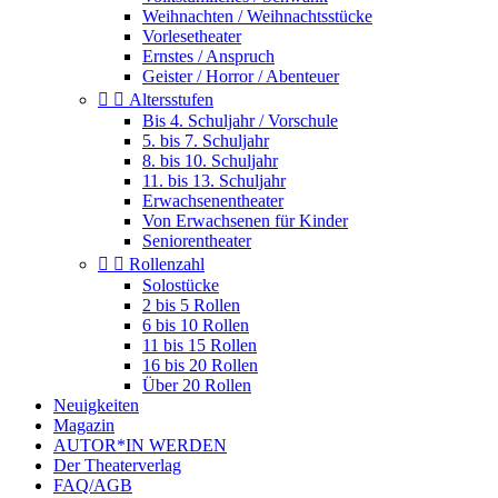
Weihnachten / Weihnachtsstücke
Vorlesetheater
Ernstes / Anspruch
Geister / Horror / Abenteuer


Altersstufen
Bis 4. Schuljahr / Vorschule
5. bis 7. Schuljahr
8. bis 10. Schuljahr
11. bis 13. Schuljahr
Erwachsenentheater
Von Erwachsenen für Kinder
Seniorentheater


Rollenzahl
Solostücke
2 bis 5 Rollen
6 bis 10 Rollen
11 bis 15 Rollen
16 bis 20 Rollen
Über 20 Rollen
Neuigkeiten
Magazin
AUTOR*IN WERDEN
Der Theaterverlag
FAQ/AGB