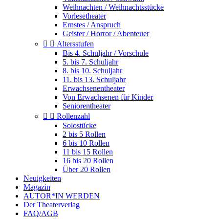
Weihnachten / Weihnachtsstücke
Vorlesetheater
Ernstes / Anspruch
Geister / Horror / Abenteuer


Altersstufen
Bis 4. Schuljahr / Vorschule
5. bis 7. Schuljahr
8. bis 10. Schuljahr
11. bis 13. Schuljahr
Erwachsenentheater
Von Erwachsenen für Kinder
Seniorentheater


Rollenzahl
Solostücke
2 bis 5 Rollen
6 bis 10 Rollen
11 bis 15 Rollen
16 bis 20 Rollen
Über 20 Rollen
Neuigkeiten
Magazin
AUTOR*IN WERDEN
Der Theaterverlag
FAQ/AGB