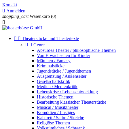
Kontakt

Anmelden
shopping_cart
Warenkorb
(0)



Theaterstücke und Theatertexte


Genre
Absurdes Theater / philosophische Themen
Von Erwachsenen für Kinder
Märchen / Fantasy
Kriminalstücke
Jugendstücke / Jugendthemen
Ausgrenzung / Außenseiter
Gesellschaftskritik
Medien / Medienkritik
Lebenskrise / Lebensentwicklung
Historische Themen
Bearbeitung klassischer Theaterstücke
Musical / Musiktheater
Komödien / Lustiges
Kabarett / Satire / Sketche
Religiöse Themen
Volkstümliches / Schwank