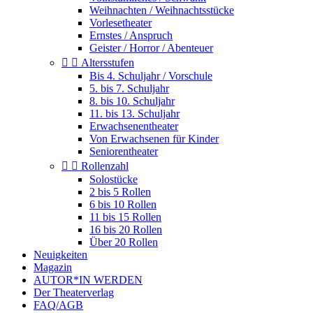
Weihnachten / Weihnachtsstücke
Vorlesetheater
Ernstes / Anspruch
Geister / Horror / Abenteuer


Altersstufen
Bis 4. Schuljahr / Vorschule
5. bis 7. Schuljahr
8. bis 10. Schuljahr
11. bis 13. Schuljahr
Erwachsenentheater
Von Erwachsenen für Kinder
Seniorentheater


Rollenzahl
Solostücke
2 bis 5 Rollen
6 bis 10 Rollen
11 bis 15 Rollen
16 bis 20 Rollen
Über 20 Rollen
Neuigkeiten
Magazin
AUTOR*IN WERDEN
Der Theaterverlag
FAQ/AGB