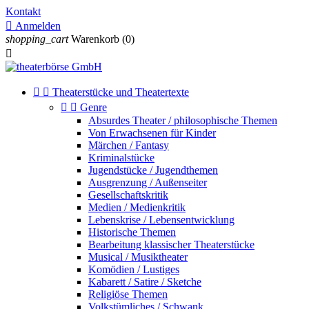
Kontakt

Anmelden
shopping_cart
Warenkorb
(0)



Theaterstücke und Theatertexte


Genre
Absurdes Theater / philosophische Themen
Von Erwachsenen für Kinder
Märchen / Fantasy
Kriminalstücke
Jugendstücke / Jugendthemen
Ausgrenzung / Außenseiter
Gesellschaftskritik
Medien / Medienkritik
Lebenskrise / Lebensentwicklung
Historische Themen
Bearbeitung klassischer Theaterstücke
Musical / Musiktheater
Komödien / Lustiges
Kabarett / Satire / Sketche
Religiöse Themen
Volkstümliches / Schwank