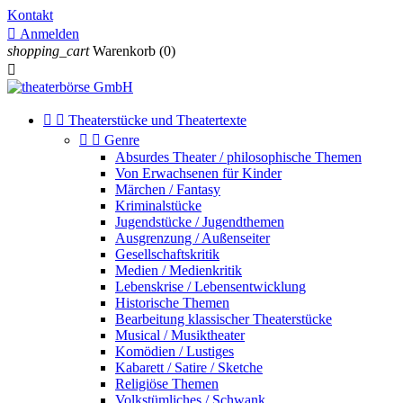
Kontakt

Anmelden
shopping_cart
Warenkorb
(0)



Theaterstücke und Theatertexte


Genre
Absurdes Theater / philosophische Themen
Von Erwachsenen für Kinder
Märchen / Fantasy
Kriminalstücke
Jugendstücke / Jugendthemen
Ausgrenzung / Außenseiter
Gesellschaftskritik
Medien / Medienkritik
Lebenskrise / Lebensentwicklung
Historische Themen
Bearbeitung klassischer Theaterstücke
Musical / Musiktheater
Komödien / Lustiges
Kabarett / Satire / Sketche
Religiöse Themen
Volkstümliches / Schwank