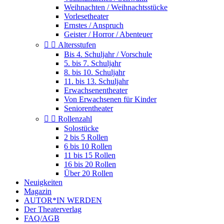
Weihnachten / Weihnachtsstücke
Vorlesetheater
Ernstes / Anspruch
Geister / Horror / Abenteuer


Altersstufen
Bis 4. Schuljahr / Vorschule
5. bis 7. Schuljahr
8. bis 10. Schuljahr
11. bis 13. Schuljahr
Erwachsenentheater
Von Erwachsenen für Kinder
Seniorentheater


Rollenzahl
Solostücke
2 bis 5 Rollen
6 bis 10 Rollen
11 bis 15 Rollen
16 bis 20 Rollen
Über 20 Rollen
Neuigkeiten
Magazin
AUTOR*IN WERDEN
Der Theaterverlag
FAQ/AGB