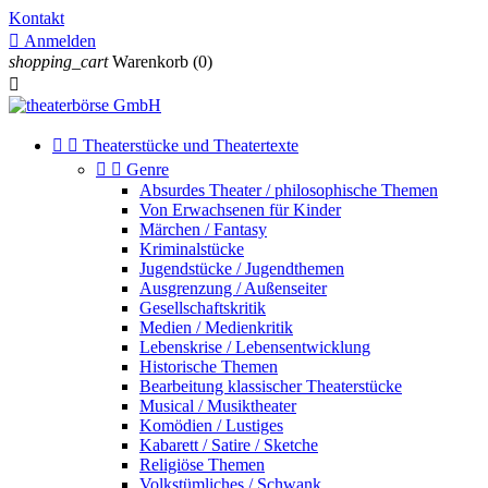
Kontakt

Anmelden
shopping_cart
Warenkorb
(0)



Theaterstücke und Theatertexte


Genre
Absurdes Theater / philosophische Themen
Von Erwachsenen für Kinder
Märchen / Fantasy
Kriminalstücke
Jugendstücke / Jugendthemen
Ausgrenzung / Außenseiter
Gesellschaftskritik
Medien / Medienkritik
Lebenskrise / Lebensentwicklung
Historische Themen
Bearbeitung klassischer Theaterstücke
Musical / Musiktheater
Komödien / Lustiges
Kabarett / Satire / Sketche
Religiöse Themen
Volkstümliches / Schwank