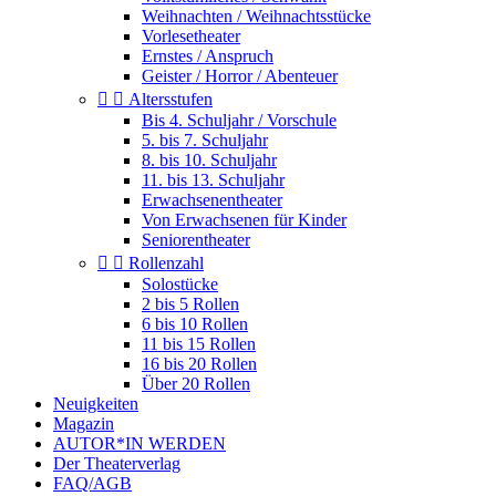
Weihnachten / Weihnachtsstücke
Vorlesetheater
Ernstes / Anspruch
Geister / Horror / Abenteuer


Altersstufen
Bis 4. Schuljahr / Vorschule
5. bis 7. Schuljahr
8. bis 10. Schuljahr
11. bis 13. Schuljahr
Erwachsenentheater
Von Erwachsenen für Kinder
Seniorentheater


Rollenzahl
Solostücke
2 bis 5 Rollen
6 bis 10 Rollen
11 bis 15 Rollen
16 bis 20 Rollen
Über 20 Rollen
Neuigkeiten
Magazin
AUTOR*IN WERDEN
Der Theaterverlag
FAQ/AGB