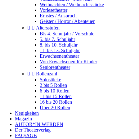
Weihnachten / Weihnachtsstücke
Vorlesetheater
Ernstes / Anspruch
Geister / Horror / Abenteuer


Altersstufen
Bis 4. Schuljahr / Vorschule
5. bis 7. Schuljahr
8. bis 10. Schuljahr
11. bis 13. Schuljahr
Erwachsenentheater
Von Erwachsenen für Kinder
Seniorentheater


Rollenzahl
Solostücke
2 bis 5 Rollen
6 bis 10 Rollen
11 bis 15 Rollen
16 bis 20 Rollen
Über 20 Rollen
Neuigkeiten
Magazin
AUTOR*IN WERDEN
Der Theaterverlag
FAQ/AGB