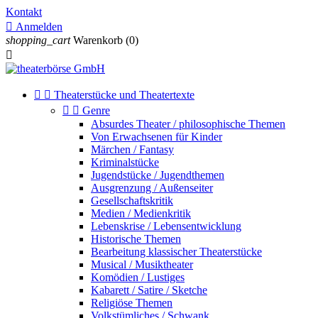
Kontakt

Anmelden
shopping_cart
Warenkorb
(0)



Theaterstücke und Theatertexte


Genre
Absurdes Theater / philosophische Themen
Von Erwachsenen für Kinder
Märchen / Fantasy
Kriminalstücke
Jugendstücke / Jugendthemen
Ausgrenzung / Außenseiter
Gesellschaftskritik
Medien / Medienkritik
Lebenskrise / Lebensentwicklung
Historische Themen
Bearbeitung klassischer Theaterstücke
Musical / Musiktheater
Komödien / Lustiges
Kabarett / Satire / Sketche
Religiöse Themen
Volkstümliches / Schwank