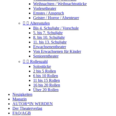
Weihnachten / Weihnachtsstücke
Vorlesetheater
Ernstes / Anspruch
Geister / Horror / Abenteuer


Altersstufen
Bis 4. Schuljahr / Vorschule
5. bis 7. Schuljahr
8. bis 10. Schuljahr
11. bis 13. Schuljahr
Erwachsenentheater
Von Erwachsenen für Kinder
Seniorentheater


Rollenzahl
Solostücke
2 bis 5 Rollen
6 bis 10 Rollen
11 bis 15 Rollen
16 bis 20 Rollen
Über 20 Rollen
Neuigkeiten
Magazin
AUTOR*IN WERDEN
Der Theaterverlag
FAQ/AGB