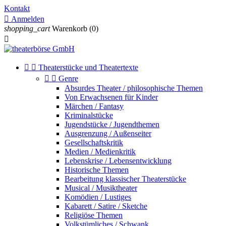
Kontakt

Anmelden
shopping_cart
Warenkorb
(0)



Theaterstücke und Theatertexte


Genre
Absurdes Theater / philosophische Themen
Von Erwachsenen für Kinder
Märchen / Fantasy
Kriminalstücke
Jugendstücke / Jugendthemen
Ausgrenzung / Außenseiter
Gesellschaftskritik
Medien / Medienkritik
Lebenskrise / Lebensentwicklung
Historische Themen
Bearbeitung klassischer Theaterstücke
Musical / Musiktheater
Komödien / Lustiges
Kabarett / Satire / Sketche
Religiöse Themen
Volkstümliches / Schwank