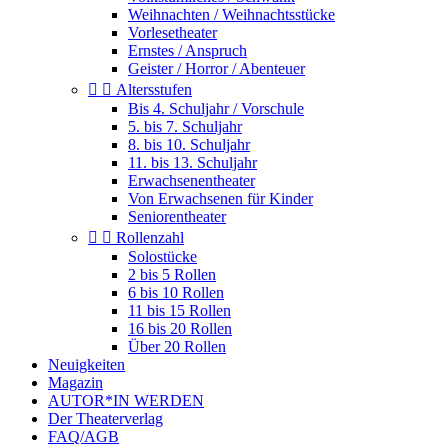
Weihnachten / Weihnachtsstücke
Vorlesetheater
Ernstes / Anspruch
Geister / Horror / Abenteuer


Altersstufen
Bis 4. Schuljahr / Vorschule
5. bis 7. Schuljahr
8. bis 10. Schuljahr
11. bis 13. Schuljahr
Erwachsenentheater
Von Erwachsenen für Kinder
Seniorentheater


Rollenzahl
Solostücke
2 bis 5 Rollen
6 bis 10 Rollen
11 bis 15 Rollen
16 bis 20 Rollen
Über 20 Rollen
Neuigkeiten
Magazin
AUTOR*IN WERDEN
Der Theaterverlag
FAQ/AGB