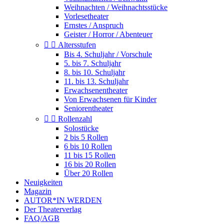
Weihnachten / Weihnachtsstücke
Vorlesetheater
Ernstes / Anspruch
Geister / Horror / Abenteuer


Altersstufen
Bis 4. Schuljahr / Vorschule
5. bis 7. Schuljahr
8. bis 10. Schuljahr
11. bis 13. Schuljahr
Erwachsenentheater
Von Erwachsenen für Kinder
Seniorentheater


Rollenzahl
Solostücke
2 bis 5 Rollen
6 bis 10 Rollen
11 bis 15 Rollen
16 bis 20 Rollen
Über 20 Rollen
Neuigkeiten
Magazin
AUTOR*IN WERDEN
Der Theaterverlag
FAQ/AGB