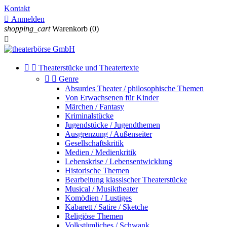
Kontakt

Anmelden
shopping_cart
Warenkorb
(0)



Theaterstücke und Theatertexte


Genre
Absurdes Theater / philosophische Themen
Von Erwachsenen für Kinder
Märchen / Fantasy
Kriminalstücke
Jugendstücke / Jugendthemen
Ausgrenzung / Außenseiter
Gesellschaftskritik
Medien / Medienkritik
Lebenskrise / Lebensentwicklung
Historische Themen
Bearbeitung klassischer Theaterstücke
Musical / Musiktheater
Komödien / Lustiges
Kabarett / Satire / Sketche
Religiöse Themen
Volkstümliches / Schwank