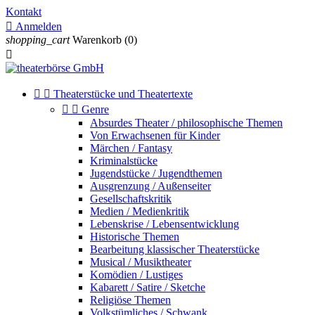
Kontakt

Anmelden
shopping_cart
Warenkorb
(0)



Theaterstücke und Theatertexte


Genre
Absurdes Theater / philosophische Themen
Von Erwachsenen für Kinder
Märchen / Fantasy
Kriminalstücke
Jugendstücke / Jugendthemen
Ausgrenzung / Außenseiter
Gesellschaftskritik
Medien / Medienkritik
Lebenskrise / Lebensentwicklung
Historische Themen
Bearbeitung klassischer Theaterstücke
Musical / Musiktheater
Komödien / Lustiges
Kabarett / Satire / Sketche
Religiöse Themen
Volkstümliches / Schwank