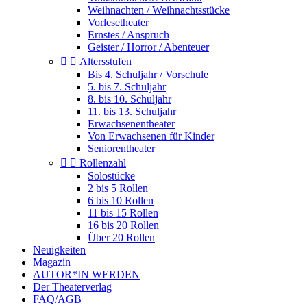
Weihnachten / Weihnachtsstücke
Vorlesetheater
Ernstes / Anspruch
Geister / Horror / Abenteuer


Altersstufen
Bis 4. Schuljahr / Vorschule
5. bis 7. Schuljahr
8. bis 10. Schuljahr
11. bis 13. Schuljahr
Erwachsenentheater
Von Erwachsenen für Kinder
Seniorentheater


Rollenzahl
Solostücke
2 bis 5 Rollen
6 bis 10 Rollen
11 bis 15 Rollen
16 bis 20 Rollen
Über 20 Rollen
Neuigkeiten
Magazin
AUTOR*IN WERDEN
Der Theaterverlag
FAQ/AGB