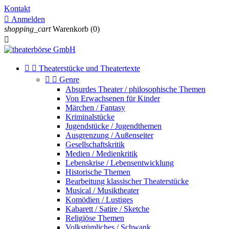
Kontakt

Anmelden
shopping_cart
Warenkorb
(0)



Theaterstücke und Theatertexte


Genre
Absurdes Theater / philosophische Themen
Von Erwachsenen für Kinder
Märchen / Fantasy
Kriminalstücke
Jugendstücke / Jugendthemen
Ausgrenzung / Außenseiter
Gesellschaftskritik
Medien / Medienkritik
Lebenskrise / Lebensentwicklung
Historische Themen
Bearbeitung klassischer Theaterstücke
Musical / Musiktheater
Komödien / Lustiges
Kabarett / Satire / Sketche
Religiöse Themen
Volkstümliches / Schwank