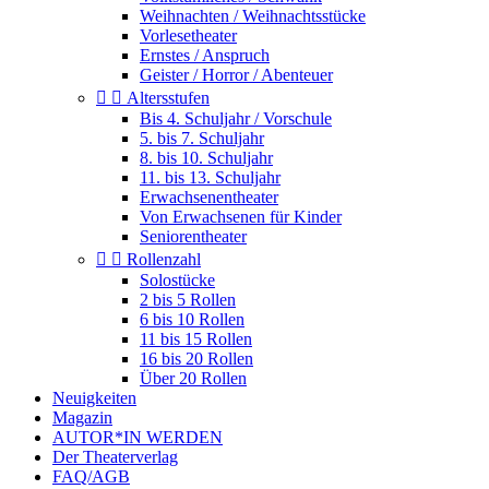
Weihnachten / Weihnachtsstücke
Vorlesetheater
Ernstes / Anspruch
Geister / Horror / Abenteuer


Altersstufen
Bis 4. Schuljahr / Vorschule
5. bis 7. Schuljahr
8. bis 10. Schuljahr
11. bis 13. Schuljahr
Erwachsenentheater
Von Erwachsenen für Kinder
Seniorentheater


Rollenzahl
Solostücke
2 bis 5 Rollen
6 bis 10 Rollen
11 bis 15 Rollen
16 bis 20 Rollen
Über 20 Rollen
Neuigkeiten
Magazin
AUTOR*IN WERDEN
Der Theaterverlag
FAQ/AGB