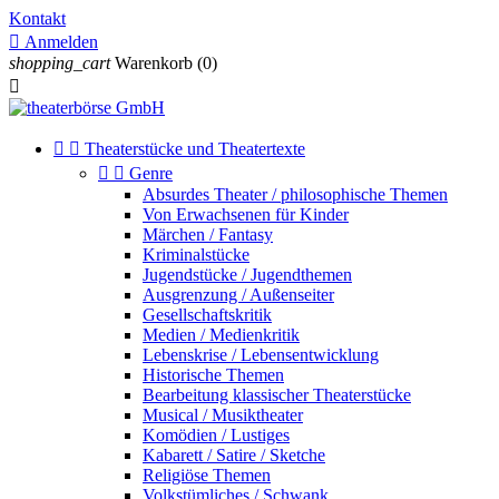
Kontakt

Anmelden
shopping_cart
Warenkorb
(0)



Theaterstücke und Theatertexte


Genre
Absurdes Theater / philosophische Themen
Von Erwachsenen für Kinder
Märchen / Fantasy
Kriminalstücke
Jugendstücke / Jugendthemen
Ausgrenzung / Außenseiter
Gesellschaftskritik
Medien / Medienkritik
Lebenskrise / Lebensentwicklung
Historische Themen
Bearbeitung klassischer Theaterstücke
Musical / Musiktheater
Komödien / Lustiges
Kabarett / Satire / Sketche
Religiöse Themen
Volkstümliches / Schwank