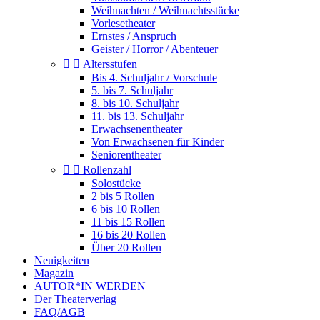
Weihnachten / Weihnachtsstücke
Vorlesetheater
Ernstes / Anspruch
Geister / Horror / Abenteuer


Altersstufen
Bis 4. Schuljahr / Vorschule
5. bis 7. Schuljahr
8. bis 10. Schuljahr
11. bis 13. Schuljahr
Erwachsenentheater
Von Erwachsenen für Kinder
Seniorentheater


Rollenzahl
Solostücke
2 bis 5 Rollen
6 bis 10 Rollen
11 bis 15 Rollen
16 bis 20 Rollen
Über 20 Rollen
Neuigkeiten
Magazin
AUTOR*IN WERDEN
Der Theaterverlag
FAQ/AGB