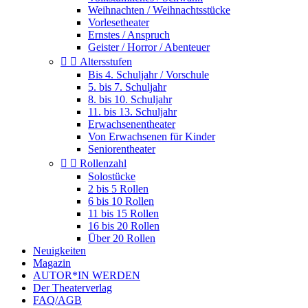
Weihnachten / Weihnachtsstücke
Vorlesetheater
Ernstes / Anspruch
Geister / Horror / Abenteuer


Altersstufen
Bis 4. Schuljahr / Vorschule
5. bis 7. Schuljahr
8. bis 10. Schuljahr
11. bis 13. Schuljahr
Erwachsenentheater
Von Erwachsenen für Kinder
Seniorentheater


Rollenzahl
Solostücke
2 bis 5 Rollen
6 bis 10 Rollen
11 bis 15 Rollen
16 bis 20 Rollen
Über 20 Rollen
Neuigkeiten
Magazin
AUTOR*IN WERDEN
Der Theaterverlag
FAQ/AGB