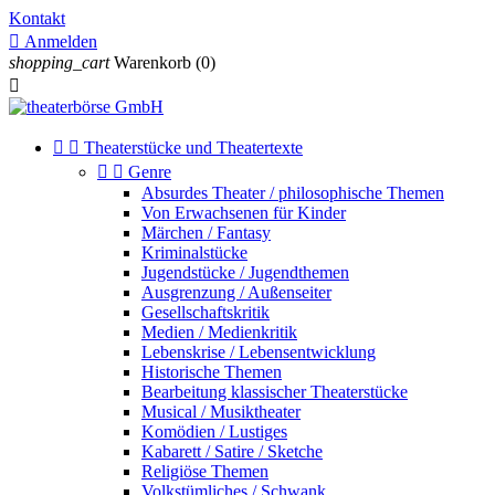
Kontakt

Anmelden
shopping_cart
Warenkorb
(0)



Theaterstücke und Theatertexte


Genre
Absurdes Theater / philosophische Themen
Von Erwachsenen für Kinder
Märchen / Fantasy
Kriminalstücke
Jugendstücke / Jugendthemen
Ausgrenzung / Außenseiter
Gesellschaftskritik
Medien / Medienkritik
Lebenskrise / Lebensentwicklung
Historische Themen
Bearbeitung klassischer Theaterstücke
Musical / Musiktheater
Komödien / Lustiges
Kabarett / Satire / Sketche
Religiöse Themen
Volkstümliches / Schwank