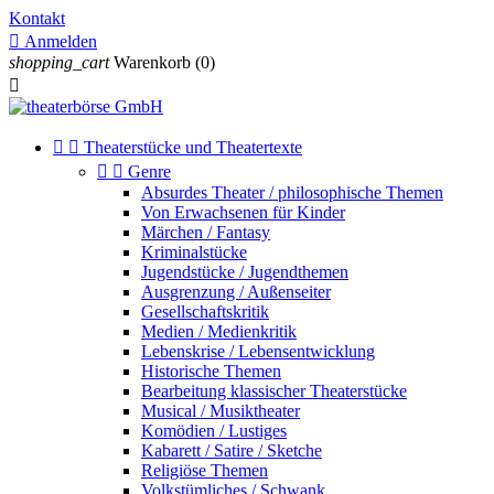
Kontakt

Anmelden
shopping_cart
Warenkorb
(0)



Theaterstücke und Theatertexte


Genre
Absurdes Theater / philosophische Themen
Von Erwachsenen für Kinder
Märchen / Fantasy
Kriminalstücke
Jugendstücke / Jugendthemen
Ausgrenzung / Außenseiter
Gesellschaftskritik
Medien / Medienkritik
Lebenskrise / Lebensentwicklung
Historische Themen
Bearbeitung klassischer Theaterstücke
Musical / Musiktheater
Komödien / Lustiges
Kabarett / Satire / Sketche
Religiöse Themen
Volkstümliches / Schwank