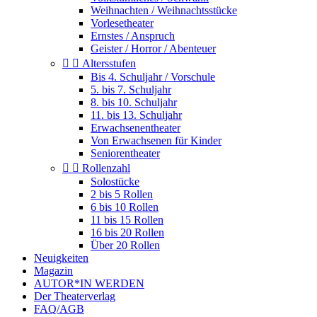
Weihnachten / Weihnachtsstücke
Vorlesetheater
Ernstes / Anspruch
Geister / Horror / Abenteuer


Altersstufen
Bis 4. Schuljahr / Vorschule
5. bis 7. Schuljahr
8. bis 10. Schuljahr
11. bis 13. Schuljahr
Erwachsenentheater
Von Erwachsenen für Kinder
Seniorentheater


Rollenzahl
Solostücke
2 bis 5 Rollen
6 bis 10 Rollen
11 bis 15 Rollen
16 bis 20 Rollen
Über 20 Rollen
Neuigkeiten
Magazin
AUTOR*IN WERDEN
Der Theaterverlag
FAQ/AGB