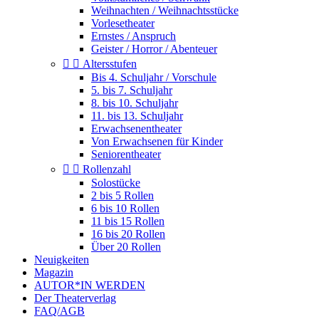
Weihnachten / Weihnachtsstücke
Vorlesetheater
Ernstes / Anspruch
Geister / Horror / Abenteuer


Altersstufen
Bis 4. Schuljahr / Vorschule
5. bis 7. Schuljahr
8. bis 10. Schuljahr
11. bis 13. Schuljahr
Erwachsenentheater
Von Erwachsenen für Kinder
Seniorentheater


Rollenzahl
Solostücke
2 bis 5 Rollen
6 bis 10 Rollen
11 bis 15 Rollen
16 bis 20 Rollen
Über 20 Rollen
Neuigkeiten
Magazin
AUTOR*IN WERDEN
Der Theaterverlag
FAQ/AGB