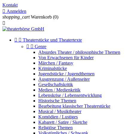
Kontakt

Anmelden
shopping_cart
Warenkorb
(0)



Theaterstücke und Theatertexte


Genre
Absurdes Theater / philosophische Themen
Von Erwachsenen für Kinder
Märchen / Fantasy
Kriminalstücke
Jugendstücke / Jugendthemen
Ausgrenzung / Außenseiter
Gesellschaftskritik
Medien / Medienkritik
Lebenskrise / Lebensentwicklung
Historische Themen
Bearbeitung klassischer Theaterstücke
Musical / Musiktheater
Komödien / Lustiges
Kabarett / Satire / Sketche
Religiöse Themen
Volkstümliches / Schwank